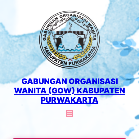
Lewati
ke
konten
GABUNGAN ORGANISASI
WANITA (GOW) KABUPATEN
PURWAKARTA