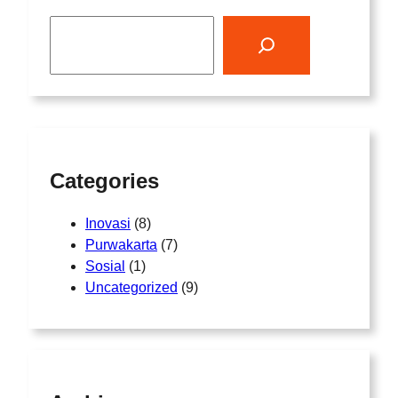
S
e
a
r
c
h
Categories
Inovasi
(8)
Purwakarta
(7)
Sosial
(1)
Uncategorized
(9)