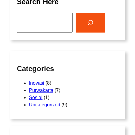
Search Here
S
e
a
r
c
h
Categories
Inovasi
(8)
Purwakarta
(7)
Sosial
(1)
Uncategorized
(9)