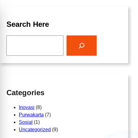
Search Here
S
e
a
r
c
h
Categories
Inovasi
(8)
Purwakarta
(7)
Sosial
(1)
Uncategorized
(9)