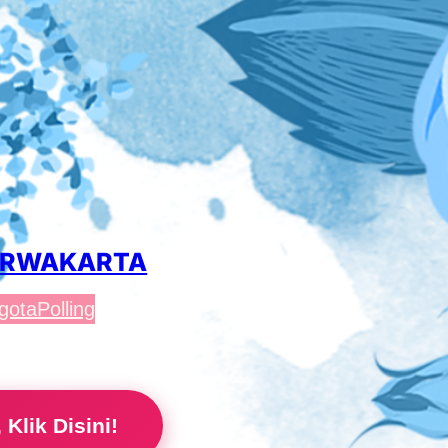
PURWAKARTA
gota
Polling
Klik Disini!