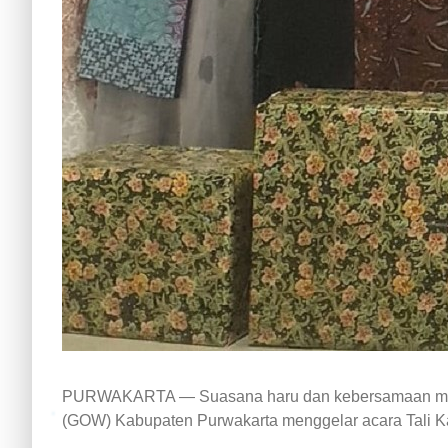
PURWAKARTA — Suasana haru dan kebersamaan meme
(GOW) Kabupaten Purwakarta menggelar acara Tali Ka