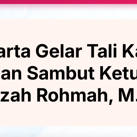
a Gelar Tali K
dan Sambut Ketua
izah Rohmah, M