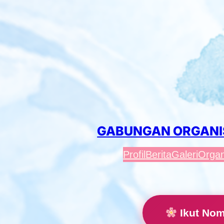
Lewati
ke
konten
GABUNGAN ORGANI
Profil
Berita
Galeri
Organ
Ikut Nomi