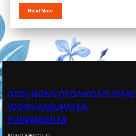
Read More
GABUNGAN ORGANISASI WANI
(GOW) KABUPATEN
PURWAKARTA
Alamat Sekretariat: