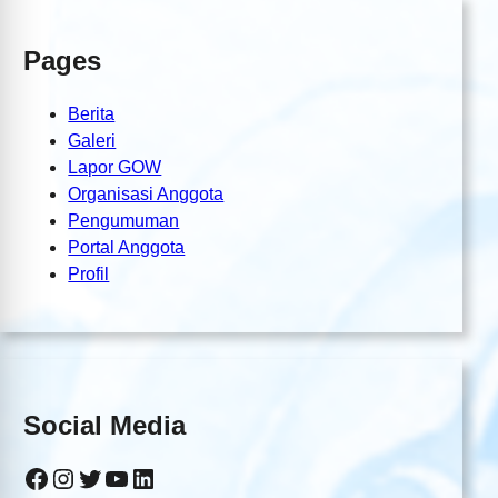
Pages
Berita
Galeri
Lapor GOW
Organisasi Anggota
Pengumuman
Portal Anggota
Profil
Social Media
Facebook
Instagram
Twitter
YouTube
LinkedIn