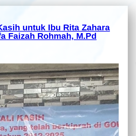
asih untuk Ibu Rita Zahara
Ifa Faizah Rohmah, M.Pd