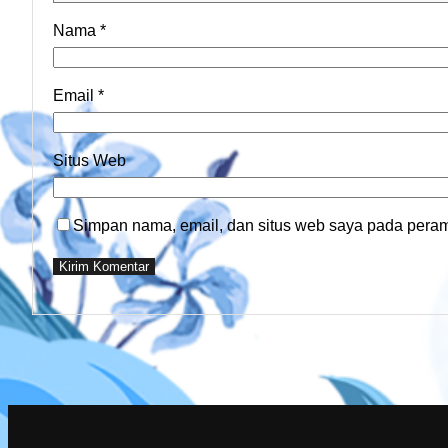
Nama
*
Email
*
Situs Web
Simpan nama, email, dan situs web saya pada peramb