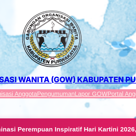
SASI WANITA (GOW) KABUPATEN 
isasi Anggota
Pengumuman
Lapor GOW
Portal Ang
nasi Perempuan Inspiratif Hari Kartini 2026, 