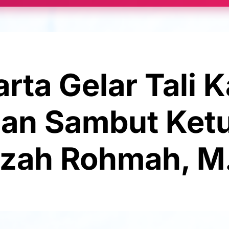
a Gelar Tali K
dan Sambut Ketua
izah Rohmah, M