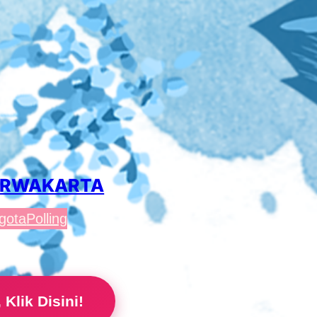
PURWAKARTA
gota
Polling
Klik Disini!