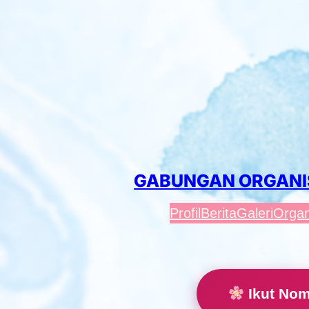
Lewati
ke
konten
GABUNGAN ORGANI
Profil
Berita
Galeri
Organ
Ikut Nomi