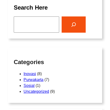
Search Here
S
e
a
r
c
h
Categories
Inovasi
(8)
Purwakarta
(7)
Sosial
(1)
Uncategorized
(9)